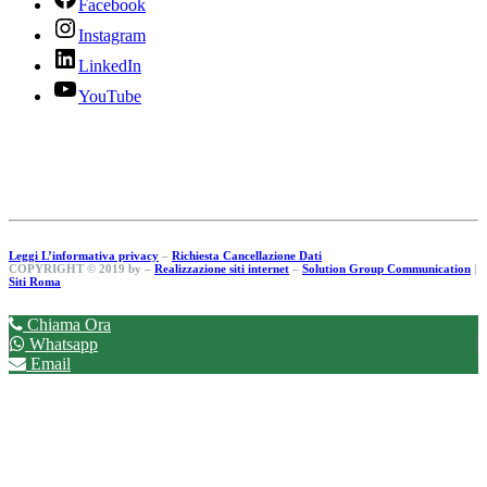
Facebook
Instagram
LinkedIn
YouTube
Leggi L’informativa privacy
–
Richiesta Cancellazione Dati
COPYRIGHT © 2019 by –
Realizzazione siti internet
–
Solution Group Communication
|
Siti Roma
Chiama Ora
Whatsapp
Email