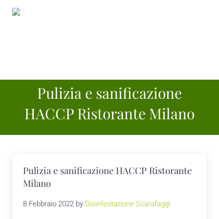
Passa al contenuto principale
Skip to header right navigation
Skip to site footer
Menu
Disinfestazione scarafaggi e blatte Milano Te
Disinfestazione scarafaggi e blatte Milano Tel:3342096771
Pulizia e sanificazione
HACCP Ristorante Milano
Pulizia e sanificazione HACCP Ristorante
Milano
8 Febbraio 2022
by
Disinfestazione Scarafaggi