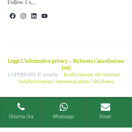
Follow Us…
Facebook
Instagram
LinkedIn
YouTube
Leggi L’informativa privacy
–
Richiesta Cancellazione
Dati
COPYRIGHT © 2019 by –
Realizzazione siti internet
–
Solution Group Communication
|
Siti Roma
Chiama Ora
Whatsapp
Email