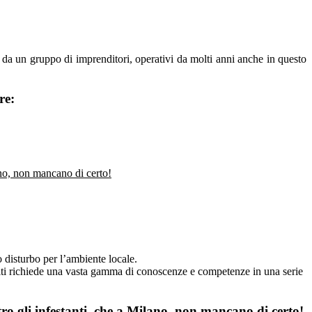
a un gruppo di imprenditori, operativi da molti anni anche in questo
re:
lano, non mancano di certo!
disturbo per l’ambiente locale.
siti richiede una vasta gamma di conoscenze e competenze in una serie
tro gli infestanti, che a Milano, non mancano di certo!