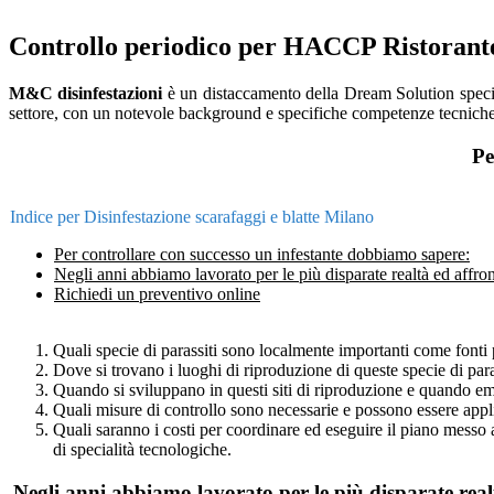
Controllo periodico per HACCP Ristorant
M&C disinfestazioni
è un distaccamento della Dream Solution specia
settore, con un notevole background e specifiche competenze tecnich
Pe
Indice per Disinfestazione scarafaggi e blatte Milano
Per controllare con successo un infestante dobbiamo sapere:
Negli anni abbiamo lavorato per le più disparate realtà ed affron
Richiedi un preventivo online
Quali specie di parassiti sono localmente importanti come fonti pr
Dove si trovano i luoghi di riproduzione di queste specie di para
Quando si sviluppano in questi siti di riproduzione e quando em
Quali misure di controllo sono necessarie e possono essere app
Quali saranno i costi per coordinare ed eseguire il piano messo
di specialità tecnologiche.
Negli anni abbiamo lavorato per le più disparate realt