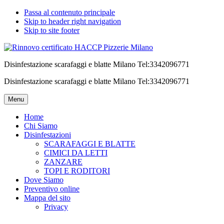
Passa al contenuto principale
Skip to header right navigation
Skip to site footer
Disinfestazione scarafaggi e blatte Milano Tel:3342096771
Disinfestazione scarafaggi e blatte Milano Tel:3342096771
Menu
Home
Chi Siamo
Disinfestazioni
SCARAFAGGI E BLATTE
CIMICI DA LETTI
ZANZARE
TOPI E RODITORI
Dove Siamo
Preventivo online
Mappa del sito
Privacy