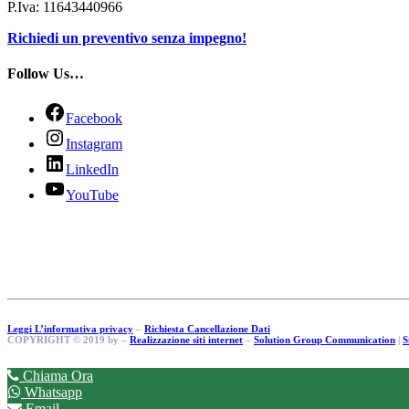
P.Iva: 11643440966
Richiedi un preventivo senza impegno!
Follow Us…
Facebook
Instagram
LinkedIn
YouTube
Leggi L’informativa privacy
–
Richiesta Cancellazione Dati
COPYRIGHT © 2019 by –
Realizzazione siti internet
–
Solution Group Communication
|
S
Chiama Ora
Whatsapp
Email