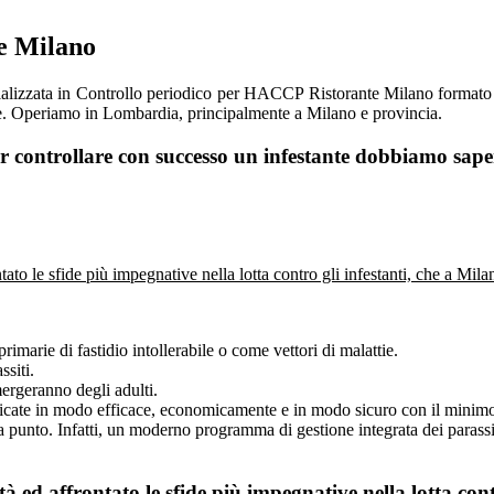
e Milano
lizzata in Controllo periodico per HACCP Ristorante Milano formato d
e. Operiamo in Lombardia, principalmente a Milano e provincia.
r controllare con successo un infestante dobbiamo sape
tato le sfide più impegnative nella lotta contro gli infestanti, che a Mi
imarie di fastidio intollerabile o come vettori di malattie.
ssiti.
ergeranno degli adulti.
licate in modo efficace, economicamente e in modo sicuro con il minimo 
 a punto. Infatti, un moderno programma di gestione integrata dei paras
à ed affrontato le sfide più impegnative nella lotta con