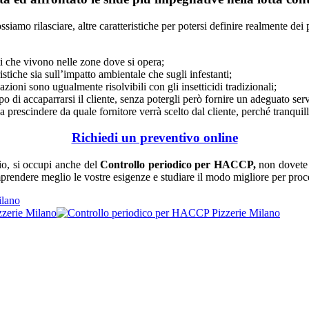
mo rilasciare, altre caratteristiche per potersi definire realmente dei p
siti che vivono nelle zone dove si opera;
ristiche sia sull’impatto ambientale che sugli infestanti;
azioni sono ugualmente risolvibili con gli insetticidi tradizionali;
o di accaparrarsi il cliente, senza potergli però fornire un adeguato serv
, a prescindere da quale fornitore verrà scelto dal cliente, perché tranquil
Richiedi un preventivo online
zio, si occupi anche del
Controllo periodico per HACCP
,
non dovete 
mprendere meglio le vostre esigenze e studiare il modo migliore per proc
ilano
zerie Milano