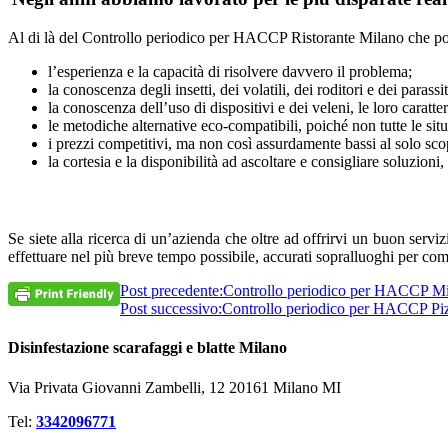
Al di là del Controllo periodico per HACCP Ristorante Milano che possia
l’esperienza e la capacità di risolvere davvero il problema;
la conoscenza degli insetti, dei volatili, dei roditori e dei paras
la conoscenza dell’uso di dispositivi e dei veleni, le loro caratte
le metodiche alternative eco-compatibili, poiché non tutte le situ
i prezzi competitivi, ma non così assurdamente bassi al solo scop
la cortesia e la disponibilità ad ascoltare e consigliare soluzioni
Se siete alla ricerca di un’azienda che oltre ad offrirvi un buon servi
effettuare nel più breve tempo possibile, accurati sopralluoghi per co
Post precedente:
Controllo periodico per HACCP M
Post successivo:
Controllo periodico per HACCP Piz
Disinfestazione scarafaggi e blatte Milano
Via Privata Giovanni Zambelli, 12 20161 Milano MI
Tel:
3342096771