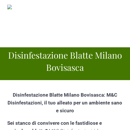
Passa al contenuto principale
Skip to header right navigation
Skip to site footer
Menu
Disinfestazione scarafaggi e blatte Milano Te
Disinfestazione scarafaggi e blatte Milano Tel:3342096771
Disinfestazione Blatte Milano
Bovisasca
Disinfestazione Blatte Milano Bovisasca: M&C
Disinfestazioni, il tuo alleato per un ambiente sano
e sicuro
Sei stanco di convivere con le fastidiose e