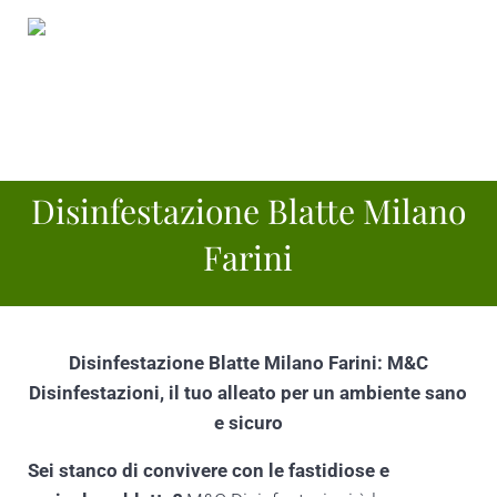
Passa al contenuto principale
Skip to header right navigation
Skip to site footer
Menu
Disinfestazione scarafaggi e blatte Milano Te
Disinfestazione scarafaggi e blatte Milano Tel:3342096771
Disinfestazione Blatte Milano
Farini
Disinfestazione Blatte Milano Farini: M&C
Disinfestazioni, il tuo alleato per un ambiente sano
e sicuro
Sei stanco di convivere con le fastidiose e