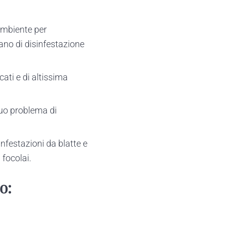
ambiente per
iano di disinfestazione
ati e di altissima
tuo problema di
infestazioni da blatte e
focolai.
o: