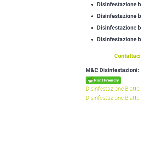
Disinfestazione b
Disinfestazione bl
Disinfestazione bl
Disinfestazione b
Contattaci
M&C Disinfestazioni: i
Post precedente:
Disinfestazione Blatte
Post successivo:
Disinfestazione Blatte