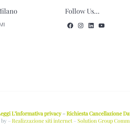
Milano
Follow Us…
Facebook
Instagram
LinkedIn
YouTube
 MI
eggi L’informativa privacy
–
Richiesta Cancellazione Da
 by –
Realizzazione siti internet
–
Solution Group Comm