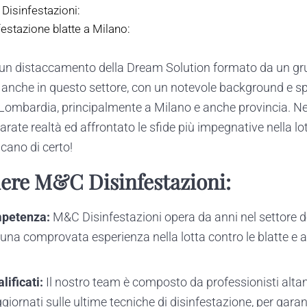
Disinfestazioni:
nfestazione blatte a Milano:
 un distaccamento della Dream Solution formato da un gru
i anche in questo settore, con un notevole background e 
 Lombardia, principalmente a Milano e anche provincia. N
arate realtà ed affrontato le sfide più impegnative nella lot
cano di certo!
iere M&C Disinfestazioni:
mpetenza:
M&C Disinfestazioni opera da anni nel settore de
na comprovata esperienza nella lotta contro le blatte e anc
lificati:
Il nostro team è composto da professionisti altam
ornati sulle ultime tecniche di disinfestazione, per garant