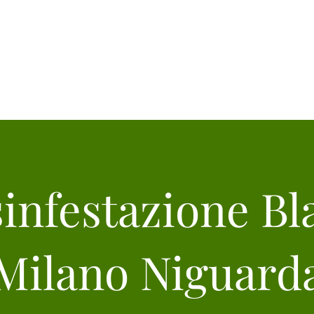
Home
Chi Siamo
Disinfestazioni
 blatte Milano Tel:3342096771
1
infestazione Bl
Milano Niguard