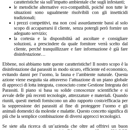
caratteristiche sia sull’impatto ambientale che sugli infestanti;
le metodiche alternative eco-compatibili, poiché non tutte le
situazioni sono ugualmente risolvibili con gli insetticidi
tradizionali;
i prezzi competitivi, ma non così assurdamente bassi al solo
scopo di accaparrarsi il cliente, senza potergli però fornire un
adeguato servizio;
la cortesia e la disponibilità ad ascoltare e consigliare
soluzioni, a prescindere da quale fornitore verrà scelto dal
cliente, perché tranquillizzare e fare informazione è già fare
disinfestazione…
Ebbene, noi abbiamo tutte queste caratteristiche! Il nostro scopo è la
disinfestazione dai parassiti in modo sicuro, efficiente ed economico,
evitando danni per l’uomo, la fauna e l’ambiente naturale. Questa
azione viene eseguita sia attraverso l’attuazione di un piano globale
di approcci di lotta integrata, conosciuto come Gestione Integrata dei
Parassiti. Il piano si basa su solide conoscenze scientifiche e si
avvale delle più recenti tecnologie, attrezzature e materiali. Quando
riuniti, questi metodi forniscono un alto rapporto costo/efficacia per
la soppressione dei parassiti al fine di proteggere l’uomo e gli
animali domestici da molestie e malattie. Questo concetto significa di
più che la semplice combinazione di diversi approcci tecnologici.
Se siete alla ricerca di un’azienda che oltre ad offrirvi un buon