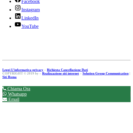
Facebook
Instagram
LinkedIn
YouTube
Leggi L’informativa privacy
–
Richiesta Cancellazione Dati
COPYRIGHT © 2019 by –
Realizzazione siti internet
–
Solution Group Communication
|
Siti Roma
Chiama Ora
Whatsapp
Email